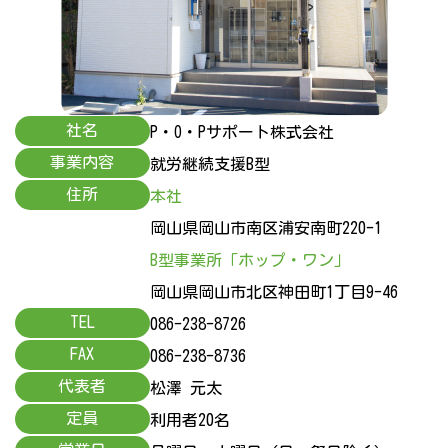
社名
P・O・Pサポート株式会社
事業内容
就労継続支援B型
住所
本社
岡山県岡山市南区浦安南町220-1
B型事業所「ホップ・ワン」
岡山県岡山市北区神田町1丁目9-46
TEL
086-238-8726
FAX
086-238-8736
代表者
松澤 元太
定員
利用者20名